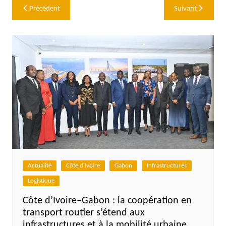
Navigation
Précédent
Suivant
de
l’article
Actualité
Côte d'Ivoire
Gabon
Infrastructures
Logistique
Côte d’Ivoire–Gabon : la coopération en
transport routier s’étend aux
infrastructures et à la mobilité urbaine