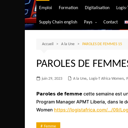
Transport aérien
Emploi
Formation
Digitalisation
Logis
Transport durable
Supply Chain english
Pays
Contact
Transport ferrovia
Afrique du Sud
Transport maritim
Algérie
Accueil
A la Une
PAROLES DE FEMMES 15
Transport routier
Angola
PAROLES DE FEMME
Bénin
Burkina-Faso
juin 29, 2023
A la Une
,
Logis-T Africa Women
,
Burundi
Bostwana
𝗣𝗮𝗿𝗼𝗹𝗲𝘀 𝗱𝗲 𝗳𝗲𝗺𝗺𝗲 cette semaine e
Program Manager APMT Liberia, dans le d
Cameroun
Women
https://logistafrica.com/…/09/L
Centrafrique
Comores
Femme