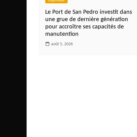
Logistique
Mali
Le Port de San Pedro investit dans
Malawi Fr
une grue de dernière génération
Maroc
pour accroître ses capacités de
Mauritanie
manutention
Mozambique
août 5, 2026
Namibie
Nigeria
Niger
Ouganda
Rwanda
Tchad
Togo
Tunisie
République Démocratiqu