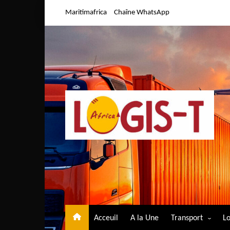
Aller
Maritimafrica
Chaîne WhatsApp
au
contenu
Acceuil
A la Une
Transport
Lo