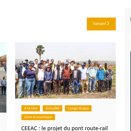
Suivant
A la Une
Actualité
Congo Brazza
Zone économique
CEEAC : le projet du pont route-rail