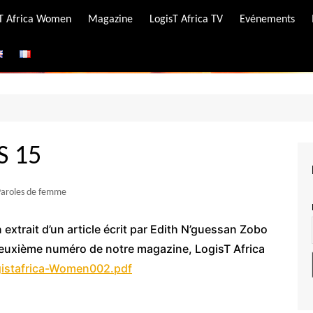
-T Africa Women
Magazine
LogisT Africa TV
Evénements
ire
e
S 15
Paroles de femme
st un extrait d’un article écrit par Edith N’guessan Zobo
euxième numéro de notre magazine, LogisT Africa
ogistafrica-Women002.pdf