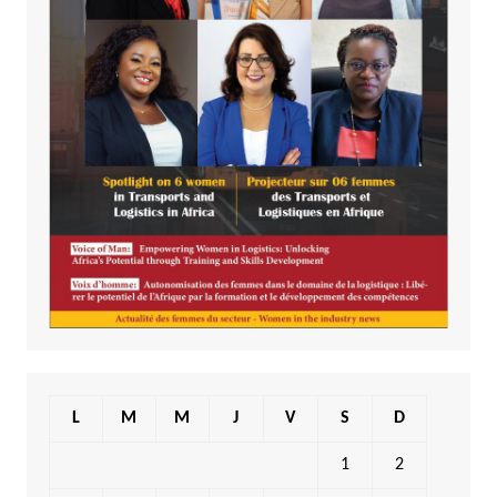
L
M
M
J
V
S
D
1
2