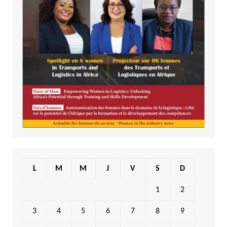
L
M
M
J
V
S
D
1
2
3
4
5
6
7
8
9