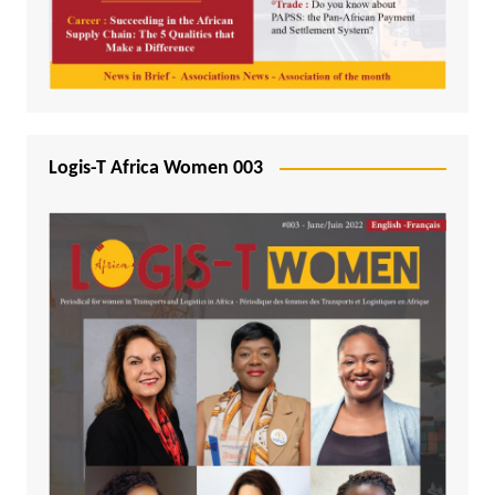
Logis-T Africa Women 003