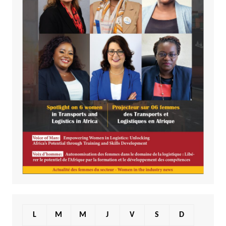
L
M
M
J
V
S
D