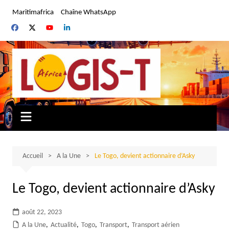
Aller
Maritimafrica
Chaîne WhatsApp
au
contenu
Accueil
A la Une
Le Togo, devient actionnaire d’Asky
Le Togo, devient actionnaire d’Asky
août 22, 2023
A la Une
,
Actualité
,
Togo
,
Transport
,
Transport aérien