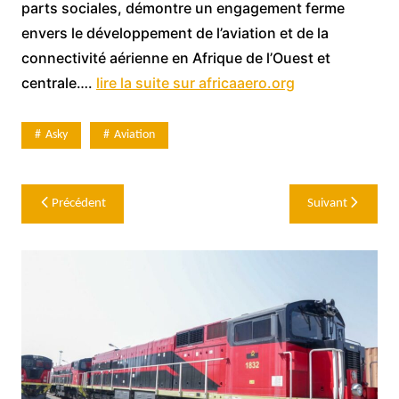
parts sociales, démontre un engagement ferme
envers le développement de l’aviation et de la
connectivité aérienne en Afrique de l’Ouest et
centrale….
lire la suite sur africaaero.org
Asky
Aviation
Navigation
Précédent
Suivant
de
l’article