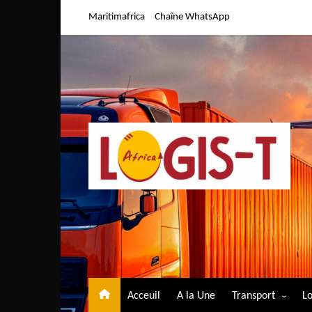
Aller
Maritimafrica
Chaîne WhatsApp
au
contenu
Acceuil
A la Une
Transport
Lo