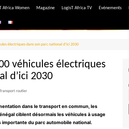
-T Africa Women
Magazine
LogisT Africa TV
Evénements
ire
e
ules électriques dans son parc national d’ici 2030
00 véhicules électriques
l d’ici 2030
Transport routier
mentation dans le transport en commun, les
Sénégal ciblent désormais les véhicules à usage
s importante du parc automobile national.