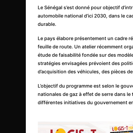
Côte d’Ivoire
Le Sénégal s’est donné pour objectif d’int
Djibouti
automobile national d’ici 2030, dans le ca
durable.
Egypte
Ethiopie
Le pays élabore présentement un cadre ré
Gabon
feuille de route. Un atelier récemment or
Gambie
étude de faisabilité fondée sur des mod
stratégies envisagées prévoient des polit
Ghana
d’acquisition des véhicules, des pièces d
Guinée
Guinée Bissau
L’objectif du programme est selon le gou
nationales de gaz à effet de serre dans le 
Ile Maurice
différentes initiatives du gouvernement en
Kenya
Lesotho Fr
Liberia