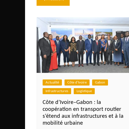
Congo
de
São Tomé et Príncipe
l’article
Seychelles
Sierra Leone
Soudan
Zimbabwe
Actualité
Côte d'Ivoire
Gabon
Infrastructures
Logistique
Côte d’Ivoire–Gabon : la
coopération en transport routier
s’étend aux infrastructures et à la
mobilité urbaine