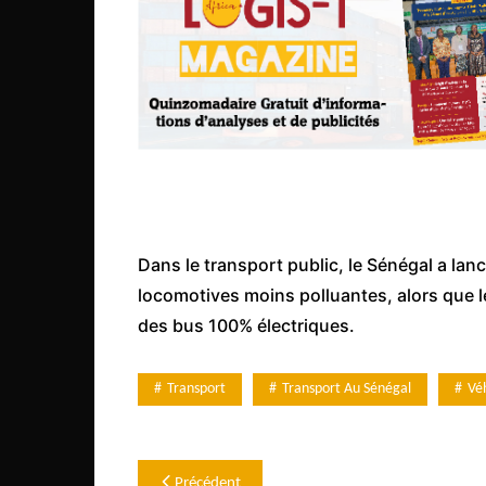
Mali
Malawi Fr
Maroc
Mauritanie
Mozambique
Namibie
Nigeria
Dans le transport public, le Sénégal a lanc
Niger
locomotives moins polluantes, alors que l
Ouganda
des bus 100% électriques.
Rwanda
Tchad
Transport
Transport Au Sénégal
Véh
Togo
Tunisie
Navigation
Précédent
République Démocratiqu