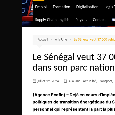
Transport aérien
Emploi
Formation
Digitalisation
Logis
Transport durable
Supply Chain english
Pays
Contact
Transport ferrovia
Afrique du Sud
Transport maritim
Algérie
Accueil
A la Une
Le Sénégal veut 37 000 véhic
Transport routier
Angola
Le Sénégal veut 37 0
Bénin
dans son parc nationa
Burkina-Faso
Burundi
juillet 19, 2024
A la Une
,
Actualité
,
Transport
,
Bostwana
Cameroun
(Agence Ecofin) – Déjà en cours d’implé
Centrafrique
politiques de transition énergétique du 
personnel qui représentent la part la plu
Comores