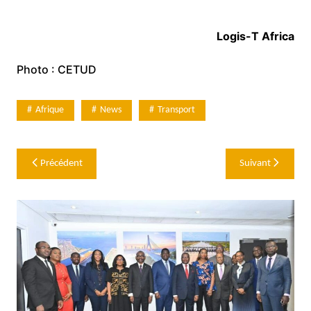
Logis-T Africa
Photo : CETUD
Afrique
News
Transport
Navigation
Précédent
Suivant
de
l’article