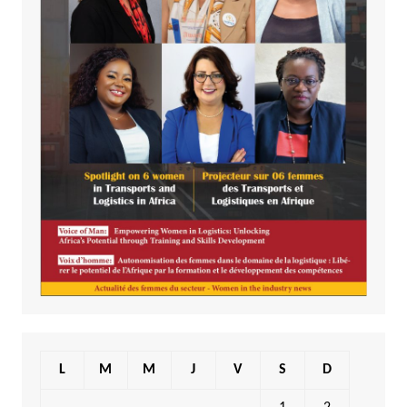
L
M
M
J
V
S
D