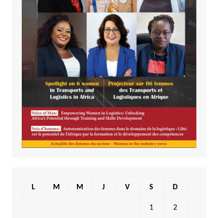
L
M
M
J
V
S
D
1
2