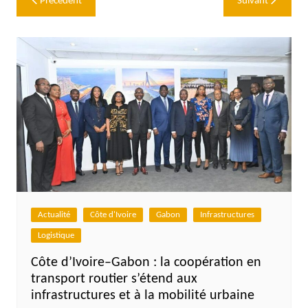
Précédent
Suivant
de
l’article
Actualité
Côte d'Ivoire
Gabon
Infrastructures
Logistique
Côte d’Ivoire–Gabon : la coopération en
transport routier s’étend aux
infrastructures et à la mobilité urbaine