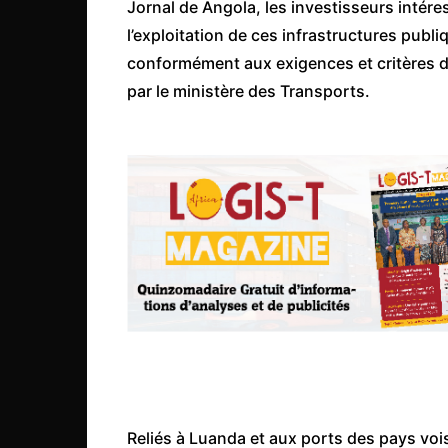
Jornal de Angola, les investisseurs intére
Mali
l’exploitation de ces infrastructures publ
Malawi Fr
conformément aux exigences et critères d
Maroc
par le ministère des Transports.
Mauritanie
Mozambique
Namibie
Nigeria
Niger
Ouganda
Rwanda
Tchad
Togo
Tunisie
Reliés à Luanda et aux ports des pays vo
République Démocratiqu