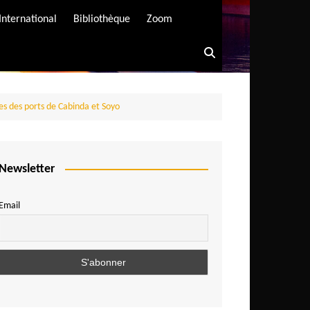
International
Bibliothèque
Zoom
es des ports de Cabinda et Soyo
Newsletter
Email