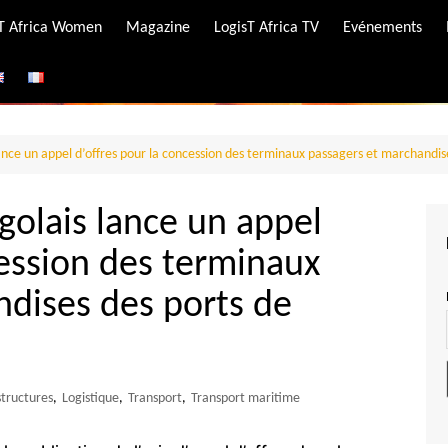
-T Africa Women
Magazine
LogisT Africa TV
Evénements
ire
e
nce un appel d’offres pour la concession des terminaux passagers et marchandis
olais lance un appel
cession des terminaux
ndises des ports de
structures
,
Logistique
,
Transport
,
Transport maritime