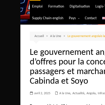
Transport aérien
Emploi
Formation
Digitalisation
Logis
Transport durable
Supply Chain english
Pays
Contact
Transport ferrovia
Afrique du Sud
Transport maritim
Algérie
Accueil
A la Une
Le gouvernement angolais la
Transport routier
Angola
Le gouvernement ang
Bénin
d’offres pour la con
Burkina-Faso
Burundi
passagers et marcha
Bostwana
Cabinda et Soyo
Cameroun
Centrafrique
avril 2, 2025
A la Une
,
Actualité
,
Angola
,
Infra
Comores