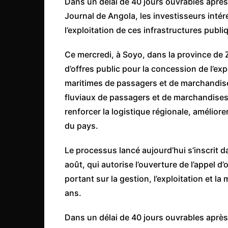
Dans un délai de 40 jours ouvrables après l
Côte d’Ivoire
Journal de Angola, les investisseurs intér
Djibouti
l’exploitation de ces infrastructures publ
Egypte
Ce mercredi, à Soyo, dans la province de Z
Ethiopie
d’offres public pour la concession de l’ex
Gabon
maritimes de passagers et de marchandise
Gambie
fluviaux de passagers et de marchandises d
Ghana
renforcer la logistique régionale, améliore
du pays.
Guinée
Guinée Bissau
Le processus lancé aujourd’hui s’inscrit d
Ile Maurice
août, qui autorise l’ouverture de l’appel d
portant sur la gestion, l’exploitation et 
Kenya
ans.
Lesotho Fr
Liberia
Dans un délai de 40 jours ouvrables après l