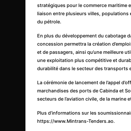
stratégiques pour le commerce maritime et 
Congo
liaison entre plusieurs villes, population
São Tomé et Príncipe
du pétrole.
Seychelles
Sierra Leone
En plus du développement du cabotage dans
concession permettra la création d’emplois,
Soudan
et de passagers, ainsi qu’une meilleure uti
Zimbabwe
une exploitation plus compétitive et durabl
durabilité dans le secteur des transports 
La cérémonie de lancement de l’appel d’of
marchandises des ports de Cabinda et Soyo
secteurs de l’aviation civile, de la marine e
Plus d’informations sur les soumissionnaire
https://www.Mintrans-Tenders.ao.