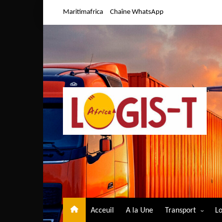
Aller
Maritimafrica
Chaîne WhatsApp
au
contenu
Acceuil
A la Une
Transport
Lo