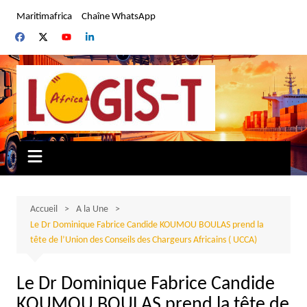
Aller
Maritimafrica
Chaîne WhatsApp
au
contenu
Accueil
A la Une
Le Dr Dominique Fabrice Candide KOUMOU BOULAS prend la
tête de l’Union des Conseils des Chargeurs Africains ( UCCA)
Le Dr Dominique Fabrice Candide
KOUMOU BOULAS prend la tête de