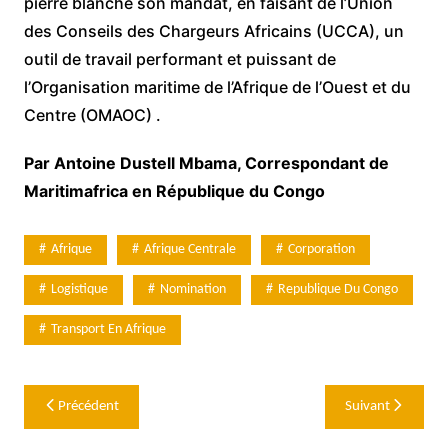
pierre blanche son mandat, en faisant de l’Union
des Conseils des Chargeurs Africains (UCCA), un
outil de travail performant et puissant de
l’Organisation maritime de l’Afrique de l’Ouest et du
Centre (OMAOC) .
Par Antoine Dustell Mbama, Correspondant de
Maritimafrica en République du Congo
Afrique
Afrique Centrale
Corporation
Logistique
Nomination
Republique Du Congo
Transport En Afrique
Navigation
Précédent
Suivant
de