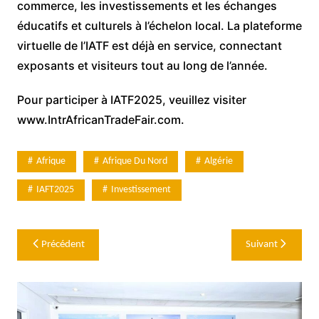
commerce, les investissements et les échanges
éducatifs et culturels à l’échelon local. La plateforme
virtuelle de l’IATF est déjà en service, connectant
exposants et visiteurs tout au long de l’année.
Pour participer à IATF2025, veuillez visiter
www.IntrAfricanTradeFair.com.
Afrique
Afrique Du Nord
Algérie
IAFT2025
Investissement
Navigation
Précédent
Suivant
de
l’article