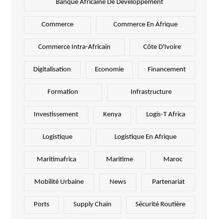
Banque Africaine De Développement
Commerce
Commerce En Afrique
Commerce Intra-Africain
Côte D'Ivoire
Digitalisation
Economie
Financement
Formation
Infrastructure
Investissement
Kenya
Logis-T Africa
Logistique
Logistique En Afrique
Maritimafrica
Maritime
Maroc
Mobilité Urbaine
News
Partenariat
Ports
Supply Chain
Sécurité Routière