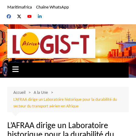
Aller
Maritimafrica
Chaîne WhatsApp
au
contenu
Accueil
A la Une
L’AFRAA dirige un Laboratoire historique pour la durabilité du
secteur du transport aérien en Afrique
L’AFRAA dirige un Laboratoire
historique pour la durabilité du