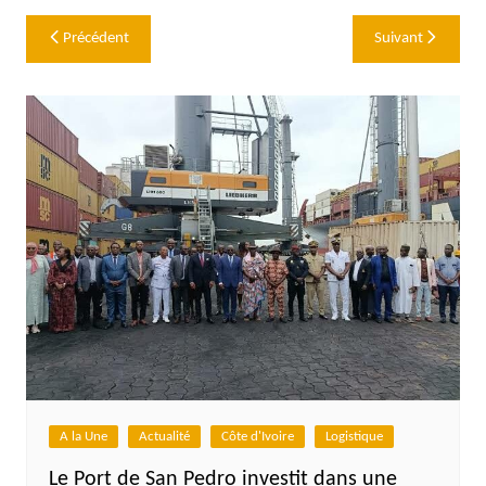
Navigation
Précédent
Suivant
de
l’article
A la Une
Actualité
Côte d'Ivoire
Logistique
Le Port de San Pedro investit dans une