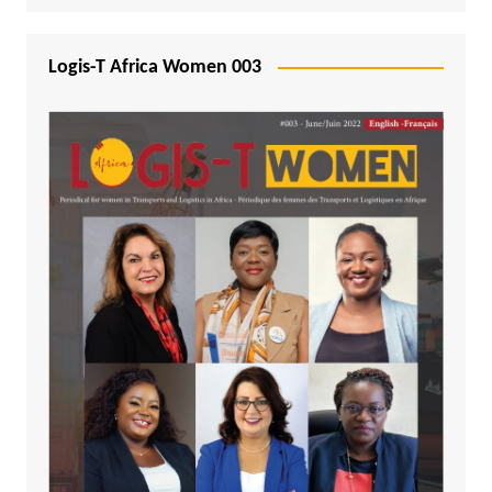
Logis-T Africa Women 003