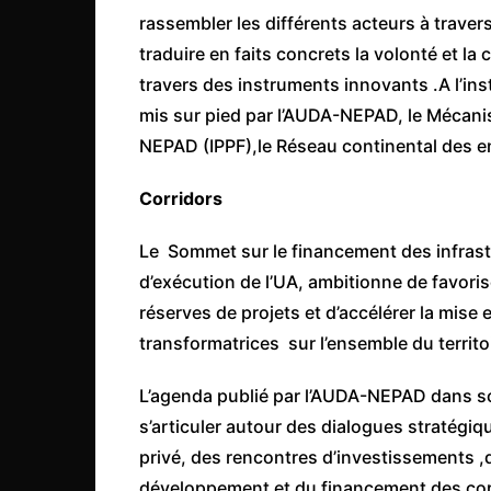
Congo
rassembler les différents acteurs à trave
traduire en faits concrets la volonté et la
São Tomé et Príncipe
travers des instruments innovants .A l’in
Seychelles
mis sur pied par l’AUDA-NEPAD, le Mécanis
Sierra Leone
NEPAD (IPPF),le Réseau continental des en
Soudan
Corridors
Zimbabwe
Le Sommet sur le financement des infrast
d’exécution de l’UA, ambitionne de favoris
réserves de projets et d’accélérer la mise
transformatrices sur l’ensemble du territoi
L’agenda publié par l’AUDA-NEPAD dans 
s’articuler autour des dialogues stratégi
privé, des rencontres d’investissements 
développement et du financement des corr