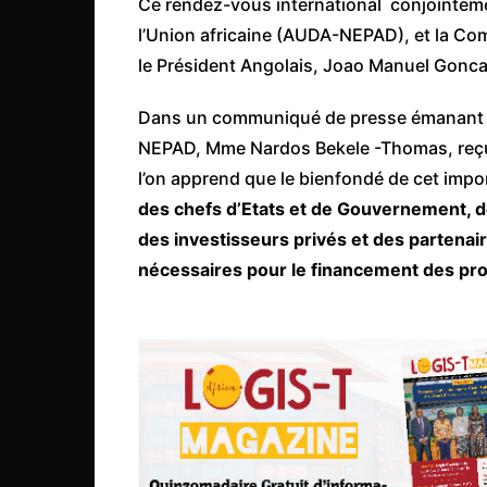
Ce rendez-vous international conjointem
Côte d’Ivoire
l’Union africaine (AUDA-NEPAD), et la Com
Djibouti
le Président Angolais, Joao Manuel Gonc
Egypte
Dans un communiqué de presse émanant
Ethiopie
NEPAD, Mme Nardos Bekele -Thomas, reçu 
Gabon
l’on apprend que le bienfondé de cet imp
Gambie
des chefs d’Etats et de Gouvernement, 
Ghana
des investisseurs privés et des partenai
nécessaires pour le financement des proj
Guinée
Guinée Bissau
Ile Maurice
Kenya
Lesotho Fr
Liberia