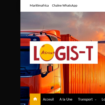
Aller
Maritimafrica
Chaîne WhatsApp
au
contenu
Acceuil
A la Une
Transport
Lo