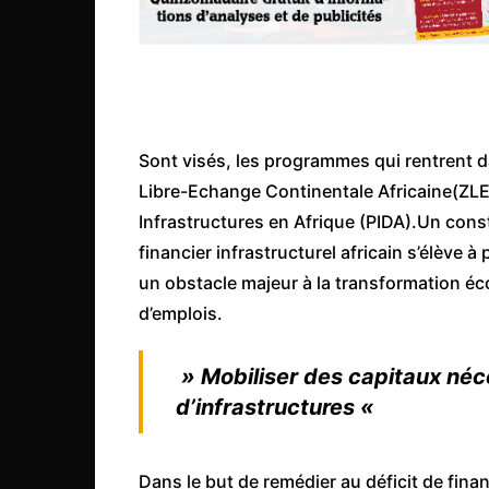
Mali
Malawi Fr
Maroc
Mauritanie
Mozambique
Sont visés, les programmes qui rentrent d
Libre-Echange Continentale Africaine(Z
Namibie
Infrastructures en Afrique (PIDA).Un cons
Nigeria
financier infrastructurel africain s’élève à
Niger
un obstacle majeur à la transformation éco
Ouganda
d’emplois.
Rwanda
» Mobiliser des capitaux néc
Tchad
d’infrastructures «
Togo
Tunisie
Dans le but de remédier au déficit de fina
République Démocratiqu