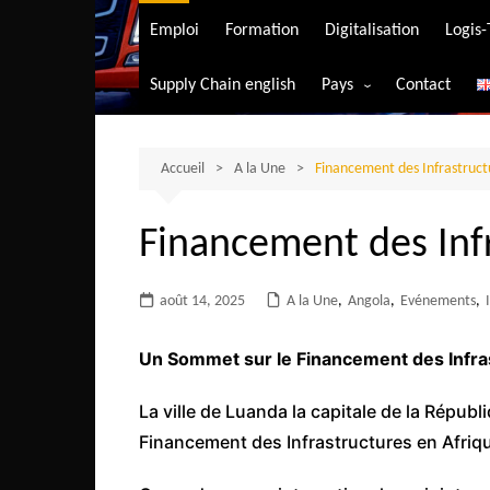
Transport aérien
Emploi
Formation
Digitalisation
Logis
Transport durable
Supply Chain english
Pays
Contact
Transport ferrovia
Afrique du Sud
Transport maritim
Algérie
Accueil
A la Une
Financement des Infrastructu
Transport routier
Angola
Financement des Infr
Bénin
Burkina-Faso
août 14, 2025
A la Une
,
Angola
,
Evénements
,
Burundi
Bostwana
Un Sommet sur le Financement des Infra
Cameroun
La ville de Luanda la capitale de la Répub
Centrafrique
Financement des Infrastructures en Afriq
Comores