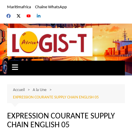
Aller
Maritimafrica
Chaîne WhatsApp
au
contenu
Accueil
A la Une
EXPRESSION COURANTE SUPPLY CHAIN ENGLISH 05
EXPRESSION COURANTE SUPPLY
CHAIN ENGLISH 05