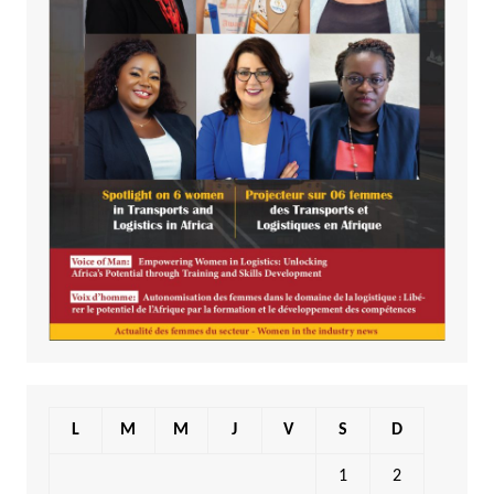
L
M
M
J
V
S
D
1
2