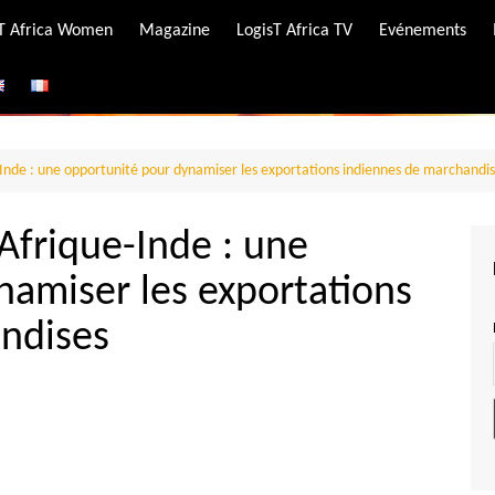
-T Africa Women
Magazine
LogisT Africa TV
Evénements
ire
e
e-Inde : une opportunité pour dynamiser les exportations indiennes de marchandi
 Afrique-Inde : une
namiser les exportations
ndises