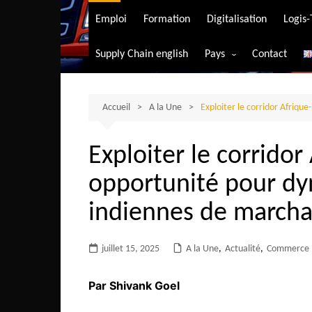
Transport aérien
Emploi
Formation
Digitalisation
Logis
Transport durable
Supply Chain english
Pays
Contact
Transport ferrovia
Afrique du Sud
Transport maritim
Algérie
Accueil
A la Une
Exploiter le corridor Afriqu
Transport routier
Angola
Exploiter le corridor
Bénin
opportunité pour dy
Burkina-Faso
Burundi
indiennes de marcha
Bostwana
juillet 15, 2025
A la Une
Cameroun
,
Actualité
,
Commerce
Centrafrique
Par Shivank Goel
Comores