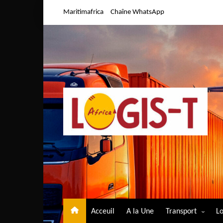
Aller
Maritimafrica
Chaîne WhatsApp
au
contenu
Acceuil
A la Une
Transport
Lo