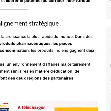
 et
libérer le potentiel du corridor Inde-Afrique
.
alignement stratégique
à la croissance la plus rapide du monde. Dans des
s produits pharmaceutiques, les pièces
de consommation
, les produits indiens gagnent déjà
uns
, un environnement d’affaires majoritairement
ent similaires en matière d’éducation, de
font des deux régions des partenaires
e du