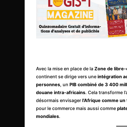
Congo
São Tomé et Príncipe
Seychelles
Sierra Leone
Soudan
Zimbabwe
Avec la mise en place de la
Zone de libre-
continent se dirige vers une
intégration a
personnes
, un
PIB combiné de 3 400 mill
douane intra-africains
. Cela transforme 
désormais envisager
l’Afrique comme un 
pour le commerce mais aussi comme
plat
mondiales
.