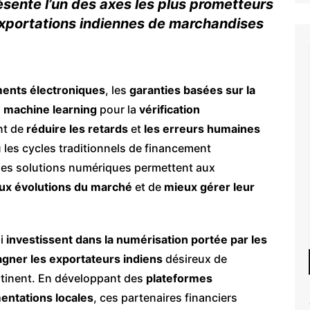
ésente l’un des axes les plus prometteurs
xportations indiennes de marchandises
ents électroniques
, les
garanties basées sur la
du machine learning
pour la
vérification
nt de
réduire les retards
et
les erreurs humaines
 les cycles traditionnels de financement
 les solutions numériques permettent aux
aux évolutions du marché
et de
mieux gérer leur
ui
investissent dans la numérisation portée par les
ner les exportateurs indiens
désireux de
ntinent. En développant des
plateformes
entations locales
, ces partenaires financiers