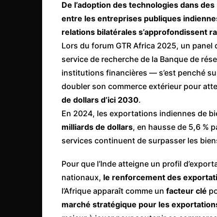
De l’adoption des technologies dans des 
Côte d’Ivoire
entre les entreprises publiques indiennes
Djibouti
relations bilatérales s’approfondissent 
Egypte
Lors du forum GTR Africa 2025, un panel
Ethiopie
service de recherche de la Banque de rés
institutions financières — s’est penché su
Gabon
doubler son commerce extérieur pour atte
Gambie
de dollars d’ici 2030
.
Ghana
En 2024, les exportations indiennes de bi
Guinée
milliards de dollars
, en hausse de 5,6 % p
Guinée Bissau
services continuent de surpasser les bie
Ile Maurice
Pour que l’Inde atteigne un profil d’export
Kenya
nationaux,
le renforcement des exportat
Lesotho Fr
l’Afrique apparaît comme un
facteur clé
po
marché stratégique pour les exportation
Liberia