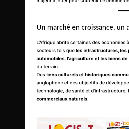
majeur à jouer pour soutenir ce commerce
Mali
Malawi Fr
Maroc
Un marché en croissance, un 
Mauritanie
Mozambique
L’Afrique abrite certaines des économies 
secteurs tels que
les infrastructures, le
Namibie
automobiles, l’agriculture et les biens 
Nigeria
du terrain.
Niger
Des
liens culturels et historiques comm
Ouganda
anglophone et des objectifs de développem
Rwanda
technologie, de santé et d’infrastructure,
commerciaux naturels
.
Tchad
Togo
Tunisie
République Démocratiqu