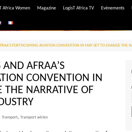
-T Africa Women
Magazine
LogisT Africa TV
Evénements
ire
e
AFRAA’S FORTHCOMING AVIATION CONVENTION IN MAY SET TO CHANGE THE N
S AND AFRAA’S
TION CONVENTION IN
 THE NARRATIVE OF
NDUSTRY
,
Transport
,
Transport aérien