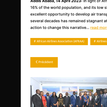
Addis Ababa, 14 April 2023:
In light of A
Côte d’Ivoire
16% of the world population, and its low s
Djibouti
excellent opportunity to develop air trans
Egypte
several decades has remained stagnant at l
action to change this narrative…
read mor
Ethiopie
Gabon
African Airlines Association (AFRAA)
Airlines
Gambie
Ghana
Navigation
Guinée
Précédent
Guinée Bissau
de
Ile Maurice
l’article
Kenya
Lesotho Fr
Liberia