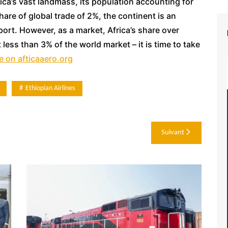
frica’s vast landmass, its population accounting for
hare of global trade of 2%, the continent is an
port. However, as a market, Africa’s share over
ess than 3% of the world market – it is time to take
e on afticaaero.org
Ethiopian Airlines
Suivant