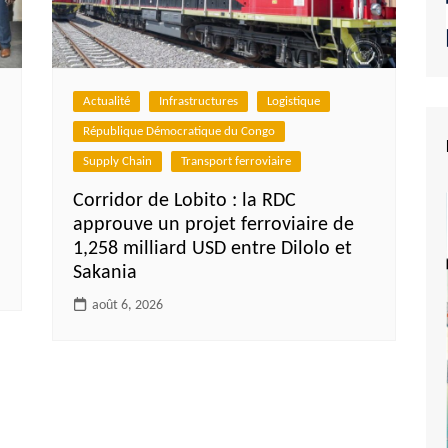
Actualité
Infrastructures
Logistique
République Démocratique du Congo
Supply Chain
Transport ferroviaire
Corridor de Lobito : la RDC
approuve un projet ferroviaire de
1,258 milliard USD entre Dilolo et
Sakania
août 6, 2026
e du