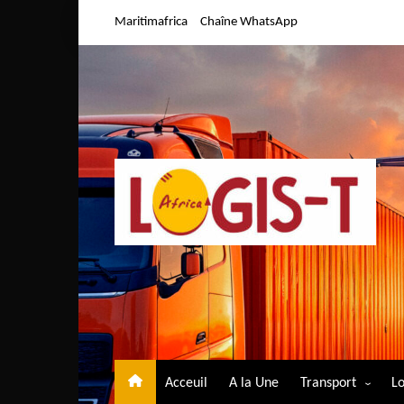
Aller
Maritimafrica
Chaîne WhatsApp
au
contenu
Acceuil
A la Une
Transport
Lo