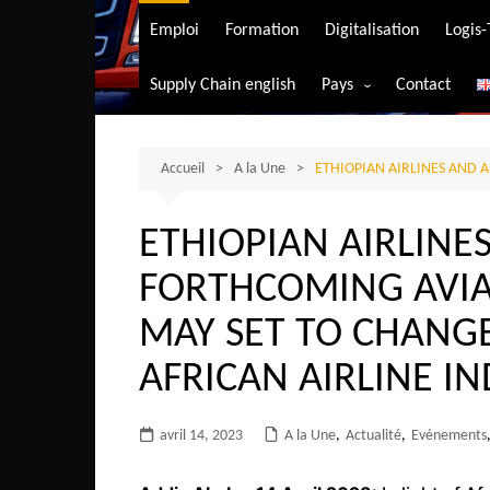
Transport aérien
Emploi
Formation
Digitalisation
Logis
Transport durable
Supply Chain english
Pays
Contact
Transport ferrovia
Afrique du Sud
Transport maritim
Algérie
Accueil
A la Une
ETHIOPIAN AIRLINES AND 
Transport routier
Angola
ETHIOPIAN AIRLINE
Bénin
FORTHCOMING AVIA
Burkina-Faso
Burundi
MAY SET TO CHANGE
Bostwana
AFRICAN AIRLINE I
Cameroun
Centrafrique
avril 14, 2023
A la Une
,
Actualité
,
Evénements
Comores