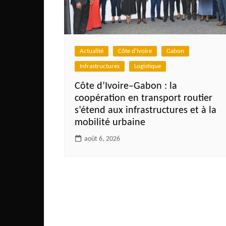
Mali
Malawi Fr
Maroc
Actualité
Côte d'Ivoire
Gabon
Mauritanie
Infrastructures
Logistique
Mozambique
Côte d’Ivoire–Gabon : la
Namibie
coopération en transport routier
Nigeria
s’étend aux infrastructures et à la
mobilité urbaine
Niger
août 6, 2026
Ouganda
Rwanda
Tchad
Togo
Tunisie
République Démocratiqu