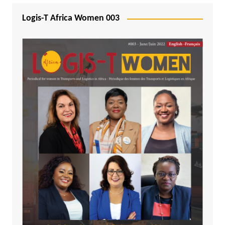
Logis-T Africa Women 003