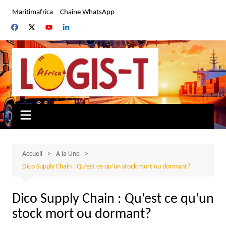
Aller
Maritimafrica
Chaîne WhatsApp
au
contenu
Accueil
A la Une
Dico Supply Chain : Qu’est ce qu’un stock mort ou dormant?
Dico Supply Chain : Qu’est ce qu’un
stock mort ou dormant?