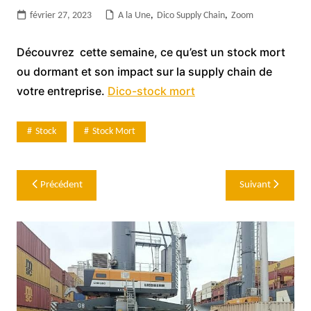
février 27, 2023
A la Une
,
Dico Supply Chain
,
Zoom
Découvrez cette semaine, ce qu’est un stock mort
ou dormant et son impact sur la supply chain de
votre entreprise.
Dico-stock mort
Stock
Stock Mort
Navigation
Précédent
Suivant
de
l’article