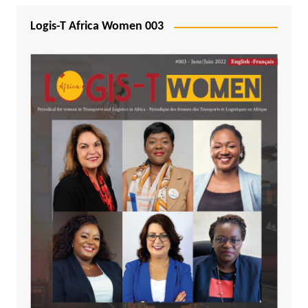
Logis-T Africa Women 003