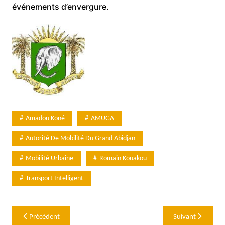
événements d’envergure.
Amadou Koné
AMUGA
Autorité De Mobilité Du Grand Abidjan
Mobilité Urbaine
Romain Kouakou
Transport Intelligent
Navigation
Précédent
Suivant