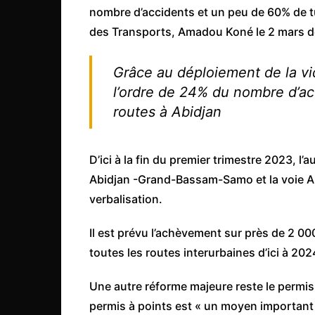
nombre d’accidents et un peu de 60% de tué
Congo
des Transports, Amadou Koné le 2 mars d
São Tomé et Príncipe
Seychelles
Grâce au déploiement de la vid
Sierra Leone
l’ordre de 24% du nombre d’ac
Soudan
routes à Abidjan
Zimbabwe
D’ici à la fin du premier trimestre 2023, 
Abidjan -Grand-Bassam-Samo et la voie Ab
verbalisation.
Il est prévu l’achèvement sur près de 2 00
toutes les routes interurbaines d’ici à 202
Une autre réforme majeure reste le permis 
permis à points est « un moyen important 