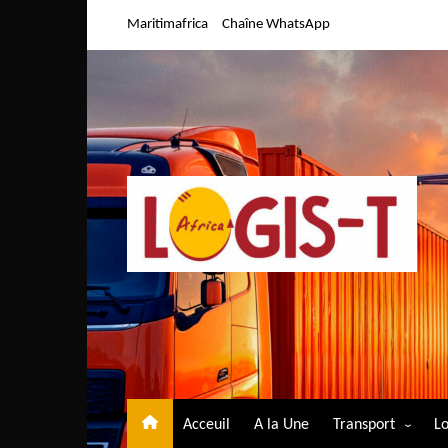
Aller
Maritimafrica
Chaîne WhatsApp
au
contenu
Acceuil
A la Une
Transport
Lo