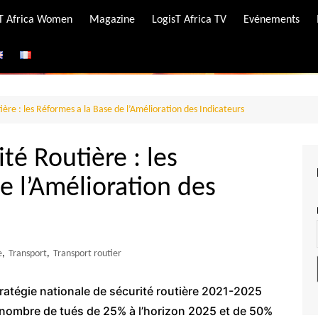
-T Africa Women
Magazine
LogisT Africa TV
Evénements
ire
e
ière : les Réformes a la Base de l’Amélioration des Indicateurs
ité Routière : les
e l’Amélioration des
e
,
Transport
,
Transport routier
tratégie nationale de sécurité routière 2021-2025
u nombre de tués de 25% à l’horizon 2025 et de 50%