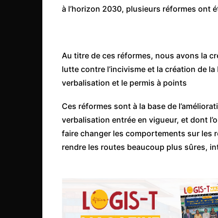
Côte d’Ivoire
à l’horizon 2030, plusieurs réformes ont é
Djibouti
Egypte
Au titre de ces réformes, nous avons la cr
Ethiopie
lutte contre l’incivisme et la création de la
Gabon
verbalisation et le permis à points
Gambie
Ces réformes sont à la base de l’améliorat
Ghana
verbalisation entrée en vigueur, et dont l’
Guinée
faire changer les comportements sur les r
Guinée Bissau
rendre les routes beaucoup plus sûres, in
Ile Maurice
Kenya
Lesotho Fr
Liberia