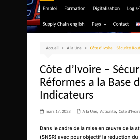
Transport aérien
Emploi
Formation
Digitalisation
Logis
Transport durable
Supply Chain english
Pays
Contact
Transport ferrovia
Afrique du Sud
Transport maritim
Algérie
Accueil
A la Une
Côte d’Ivoire – Sécurité Rout
Transport routier
Angola
Côte d’Ivoire – Sécur
Bénin
Réformes a la Base d
Burkina-Faso
Burundi
Indicateurs
Bostwana
mars 17, 2023
A la Une
Cameroun
,
Actualité
,
Côte d'Ivoir
Centrafrique
Dans le cadre de la mise en œuvre de la s
Comores
(SNSR) avec pour objectif la réduction d