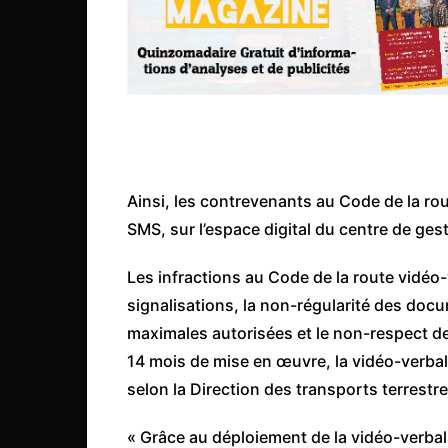
Mali
Malawi Fr
Maroc
Mauritanie
Mozambique
Namibie
Ainsi, les contrevenants au Code de la rou
Nigeria
SMS, sur l’espace digital du centre de ges
Niger
Les infractions au Code de la route vidéo-
Ouganda
signalisations, la non-régularité des doc
Rwanda
maximales autorisées et le non-respect de
Tchad
14 mois de mise en œuvre, la vidéo-verbali
Togo
selon la Direction des transports terrestre
Tunisie
« Grâce au déploiement de la vidéo-verbali
République Démocratiqu