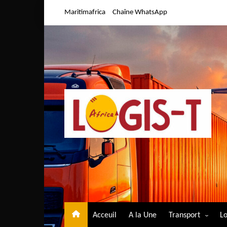
Aller
Maritimafrica
Chaîne WhatsApp
au
contenu
Acceuil
A la Une
Transport
Lo