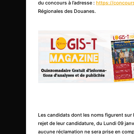
Mali
du concours à l’adresse :
https://concour
Régionales des Douanes.
Malawi Fr
Maroc
Mauritanie
Mozambique
Namibie
Nigeria
Niger
Ouganda
Rwanda
Tchad
Togo
Les candidats dont les noms figurent sur la
rejet de leur candidature, du Lundi 09 janv
Tunisie
aucune réclamation ne sera prise en comp
République Démocratiqu