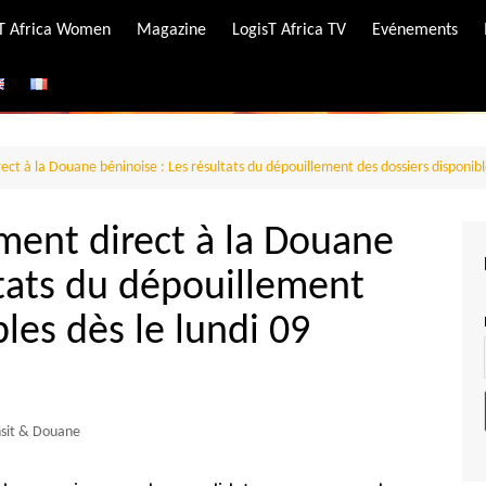
-T Africa Women
Magazine
LogisT Africa TV
Evénements
ire
e
ct à la Douane béninoise : Les résultats du dépouillement des dossiers disponible
ment direct à la Douane
ltats du dépouillement
les dès le lundi 09
nsit & Douane