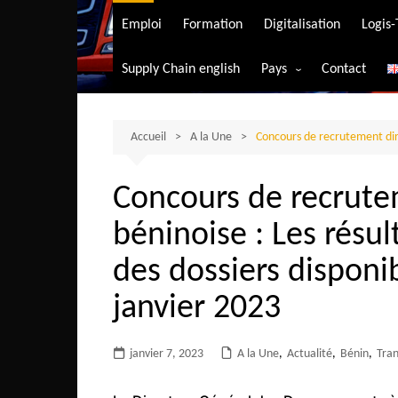
Transport aérien
Emploi
Formation
Digitalisation
Logis
Transport durable
Supply Chain english
Pays
Contact
Transport ferrovia
Afrique du Sud
Transport maritim
Algérie
Accueil
A la Une
Concours de recrutement dire
Transport routier
Angola
Concours de recrute
Bénin
béninoise : Les résu
Burkina-Faso
Burundi
des dossiers disponib
Bostwana
janvier 2023
Cameroun
Centrafrique
janvier 7, 2023
A la Une
,
Actualité
,
Bénin
,
Tra
Comores