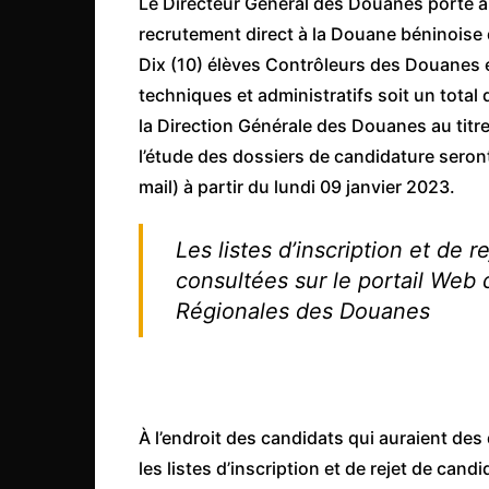
Le Directeur Général des Douanes porte 
Côte d’Ivoire
recrutement direct à la Douane béninoise
Djibouti
Dix (10) élèves Contrôleurs des Douanes e
Egypte
techniques et administratifs soit un total
la Direction Générale des Douanes au titre
Ethiopie
l’étude des dossiers de candidature seron
Gabon
mail) à partir du lundi 09 janvier 2023.
Gambie
Ghana
Les listes d’inscription et de 
Guinée
consultées sur le portail Web
Régionales des Douanes
Guinée Bissau
Ile Maurice
Kenya
Lesotho Fr
À l’endroit des candidats qui auraient des d
Liberia
les listes d’inscription et de rejet de can