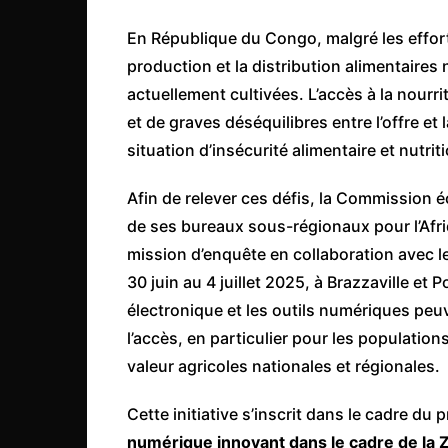
Côte d’Ivoire
En République du Congo, malgré les effor
Djibouti
production et la distribution alimentaires
Egypte
actuellement cultivées. L’accès à la nourri
Ethiopie
et de graves déséquilibres entre l’offre 
situation d’insécurité alimentaire et nutrit
Gabon
Gambie
Afin de relever ces défis, la Commission é
Ghana
de ses bureaux sous-régionaux pour l’Afriq
Guinée
mission d’enquête en collaboration avec 
30 juin au 4 juillet 2025, à Brazzaville et
Guinée Bissau
électronique et les outils numériques peu
Ile Maurice
l’accès, en particulier pour les population
Kenya
valeur agricoles nationales et régionales.
Lesotho Fr
Cette initiative s’inscrit dans le cadre d
Liberia
numérique innovant dans le cadre de la 