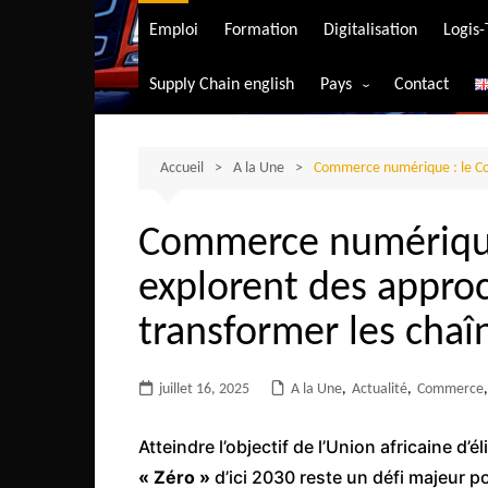
Transport aérien
Emploi
Formation
Digitalisation
Logis
Transport durable
Supply Chain english
Pays
Contact
Transport ferrovia
Afrique du Sud
Transport maritim
Algérie
Accueil
A la Une
Commerce numérique : le Con
Transport routier
Angola
Commerce numérique 
Bénin
explorent des appro
Burkina-Faso
Burundi
transformer les chaî
Bostwana
juillet 16, 2025
A la Une
Cameroun
,
Actualité
,
Commerce
,
Centrafrique
Atteindre l’objectif de l’Union africaine d’é
Comores
« Zéro »
d’ici 2030 reste un défi majeur p