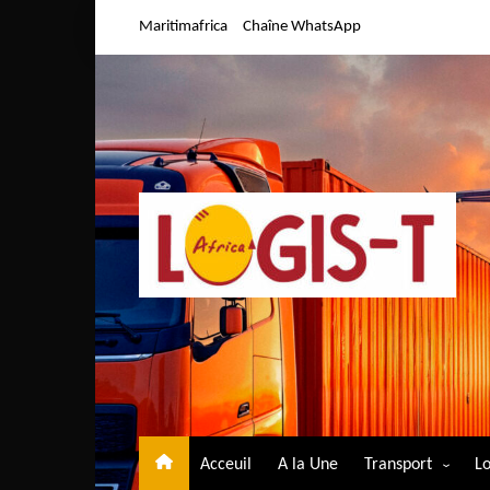
Aller
Maritimafrica
Chaîne WhatsApp
au
contenu
Acceuil
A la Une
Transport
Lo