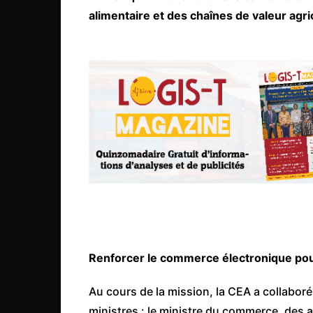
Mali
alimentaire et des chaînes de valeur agri
Malawi Fr
Maroc
Mauritanie
Mozambique
Namibie
Nigeria
Niger
Ouganda
Rwanda
Tchad
Renforcer le commerce électronique pou
Togo
Tunisie
Au cours de la mission, la CEA a collaboré
ministres : le ministre du commerce, des
République Démocratiqu