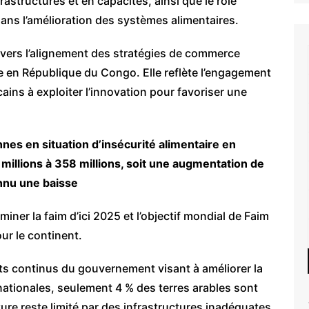
astructures et en capacités, ainsi que le rôle
ans l’amélioration des systèmes alimentaires.
e vers l’alignement des stratégies de commerce
le en République du Congo. Elle reflète l’engagement
cains à exploiter l’innovation pour favoriser une
es en situation d’insécurité alimentaire en
illions à 358 millions, soit une augmentation de
onnu une baisse
liminer la faim d’ici 2025 et l’objectif mondial de Faim
our le continent.
ts continus du gouvernement visant à améliorer la
 nationales, seulement 4 % des terres arables sont
ture reste limité par des infrastructures inadéquates