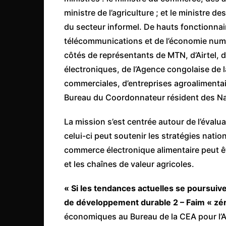
Congo
ministre de l’agriculture ; et le ministre d
du secteur informel. De hauts fonctionnair
São Tomé et Príncipe
télécommunications et de l’économie numé
Seychelles
côtés de représentants de MTN, d’Airtel,
Sierra Leone
électroniques, de l’Agence congolaise de l
Soudan
commerciales, d’entreprises agroalimentai
Zimbabwe
Bureau du Coordonnateur résident des Nat
La mission s’est centrée autour de l’éva
celui-ci peut soutenir les stratégies nat
commerce électronique alimentaire peut êt
et les chaînes de valeur agricoles.
« Si les tendances actuelles se poursuiven
de développement durable 2 – Faim « zé
économiques au Bureau de la CEA pour l’A