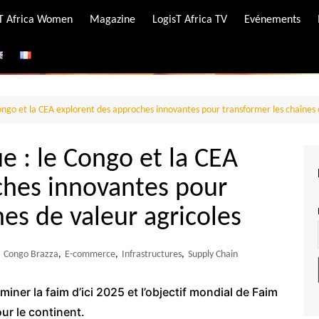
-T Africa Women
Magazine
LogisT Africa TV
Evénements
ire
e
go et la CEA explorent des approches innovantes pour transformer les chaînes d
: le Congo et la CEA
ches innovantes pour
nes de valeur agricoles
Congo Brazza
,
E-commerce
,
Infrastructures
,
Supply Chain
liminer la faim d’ici 2025 et l’objectif mondial de Faim
our le continent.