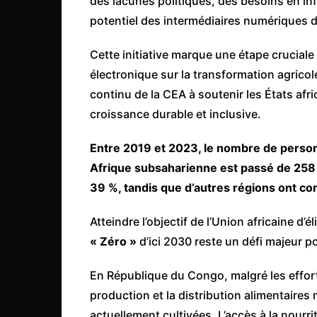
des lacunes politiques, des besoins en infr
potentiel des intermédiaires numériques d
Cette initiative marque une étape crucial
électronique sur la transformation agrico
continu de la CEA à soutenir les États afri
croissance durable et inclusive.
Entre 2019 et 2023, le nombre de personn
Afrique subsaharienne est passé de 258 m
39 %, tandis que d’autres régions ont c
Atteindre l’objectif de l’Union africaine d’é
« Zéro »
d’ici 2030 reste un défi majeur p
En République du Congo, malgré les effor
production et la distribution alimentaires
actuellement cultivées. L’accès à la nourri