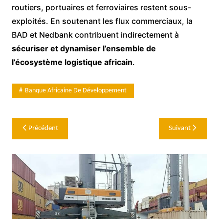
routiers, portuaires et ferroviaires restent sous-
exploités. En soutenant les flux commerciaux, la
BAD et Nedbank contribuent indirectement à
sécuriser et dynamiser l’ensemble de
l’écosystème logistique africain
.
Banque Africaine De Développement
Navigation
Précédent
Suivant
de
l’article