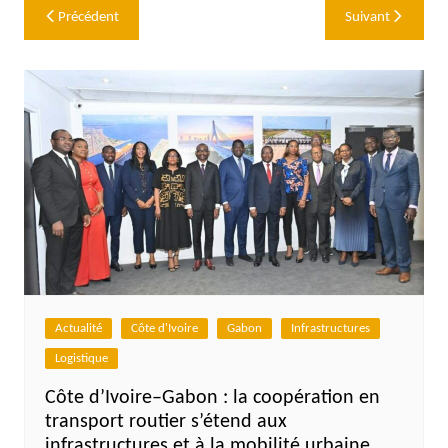
Navigation
Précédent
Suivant
de
l’article
Actualité
Côte d'Ivoire
Gabon
Infrastructures
Logistique
Côte d’Ivoire–Gabon : la coopération en
transport routier s’étend aux
infrastructures et à la mobilité urbaine