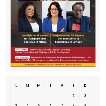
L
M
M
J
V
S
D
1
2
3
4
5
6
7
8
9