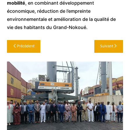
mobilité
, en combinant développement
économique, réduction de l’empreinte
environnementale et amélioration de la qualité de
vie des habitants du Grand-Nokoué.
Navigation
Précédent
Suivant
de
l’article