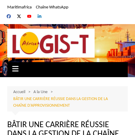
Aller
Maritimafrica
Chaîne WhatsApp
au
contenu
Accueil
A la Une
BÂTIR UNE CARRIÈRE RÉUSSIE DANS LA GESTION DE LA
CHAÎNE D’APPROVISIONNEMENT
BÂTIR UNE CARRIÈRE RÉUSSIE
DANS LA GESTION DE LA CHAÎNE