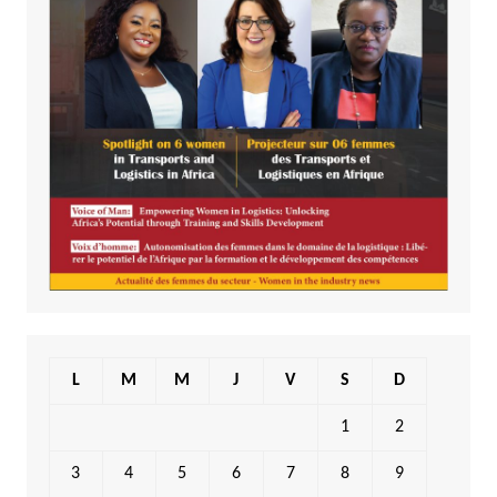
L
M
M
J
V
S
D
1
2
3
4
5
6
7
8
9