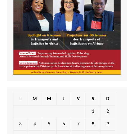
L
M
M
J
V
S
D
1
2
3
4
5
6
7
8
9