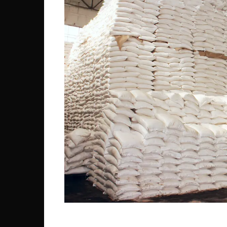
Côte d’Ivoire
Djibouti
Egypte
Ethiopie
Gabon
Gambie
Ghana
Guinée
Guinée Bissau
Ile Maurice
Kenya
Lesotho Fr
Liberia