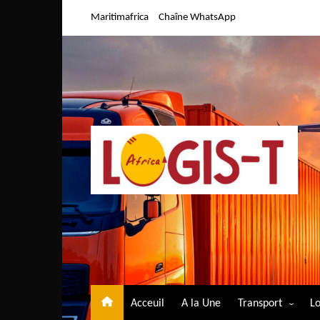
Aller
Maritimafrica
Chaîne WhatsApp
au
contenu
Acceuil
A la Une
Transport
Lo