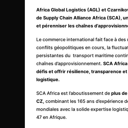
Mali
Africa Global Logistics (AGL) et Czarnik
Malawi Fr
de Supply Chain Alliance Africa (SCA), un
Maroc
et pérenniser les chaînes d’approvisionne
Mauritanie
Le commerce international fait face à des
Mozambique
conflits géopolitiques en cours, la fluctua
Namibie
persistantes du transport maritime contin
Nigeria
chaînes d’approvisionnement.
SCA Africa
Niger
défis et offrir résilience, transparence e
logistique.
Ouganda
Rwanda
SCA Africa est l’aboutissement de
plus de
Tchad
CZ,
combinant les 165 ans d’expérience d
Togo
mondiales avec la solide expertise logisti
47 en Afrique.
Tunisie
République Démocratiqu