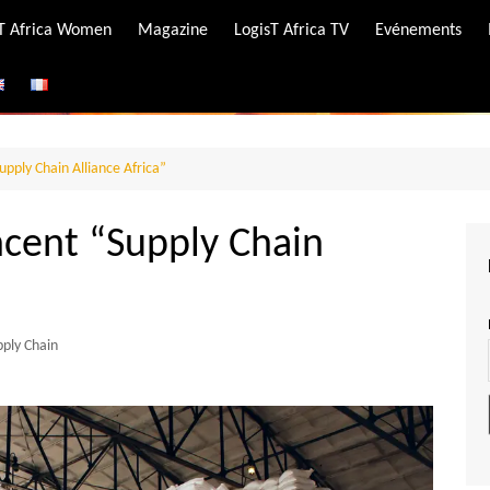
-T Africa Women
Magazine
LogisT Africa TV
Evénements
ire
e
pply Chain Alliance Africa”
ncent “Supply Chain
pply Chain