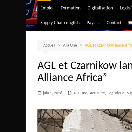
Transport aérien
Emploi
Formation
Digitalisation
Logis
Transport durable
Supply Chain english
Pays
Contact
Transport ferrovia
Afrique du Sud
Transport maritim
Algérie
Accueil
A la Une
AGL et Czarnikow lancent “Su
Transport routier
Angola
AGL et Czarnikow la
Bénin
Alliance Africa”
Burkina-Faso
Burundi
juin 1, 2026
A la Une
,
Actualité
,
Logistique
,
Su
Bostwana
Cameroun
Centrafrique
Comores