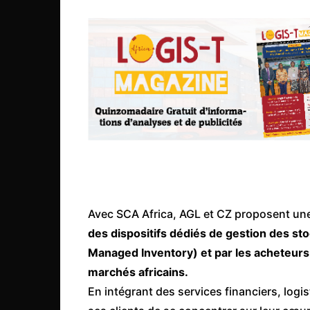
Congo
São Tomé et Príncipe
Seychelles
Sierra Leone
Soudan
Zimbabwe
Avec SCA Africa, AGL et CZ proposent une
des dispositifs dédiés de gestion des st
Managed Inventory) et par les acheteur
marchés africains.
En intégrant des services financiers, logi