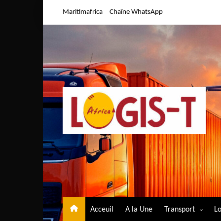
Aller
Maritimafrica
Chaîne WhatsApp
au
contenu
Acceuil
A la Une
Transport
Lo