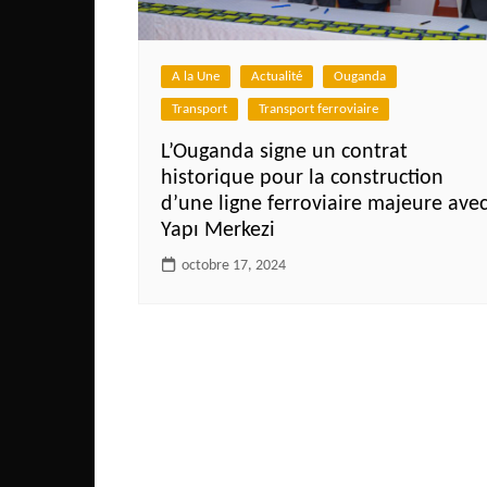
Côte d’Ivoire
Djibouti
A la Une
Actualité
Ouganda
Egypte
Transport
Transport ferroviaire
Ethiopie
L’Ouganda signe un contrat
Gabon
historique pour la construction
Gambie
d’une ligne ferroviaire majeure ave
Yapı Merkezi
Ghana
octobre 17, 2024
Guinée
Guinée Bissau
Ile Maurice
Kenya
Lesotho Fr
Liberia