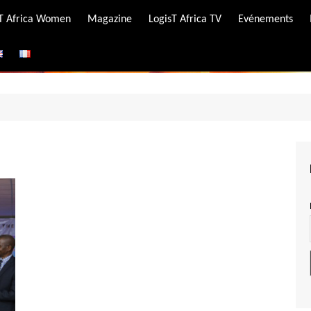
-T Africa Women
Magazine
LogisT Africa TV
Evénements
ire
e