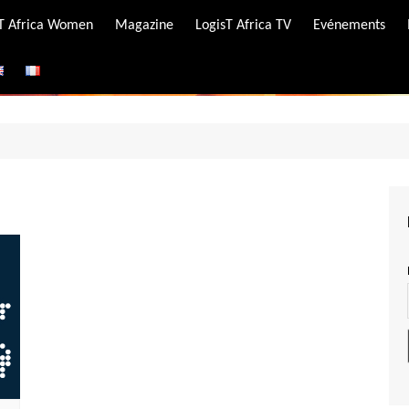
-T Africa Women
Magazine
LogisT Africa TV
Evénements
ire
e