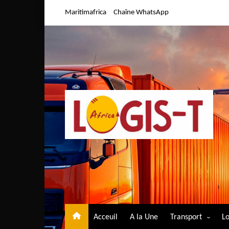
Aller
Maritimafrica
Chaîne WhatsApp
au
contenu
Acceuil
A la Une
Transport
Lo