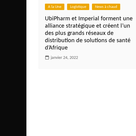
Côte d’Ivoire
A la Une
Logistique
News à chaud
Djibouti
UbiPharm et Imperial forment une
Egypte
alliance stratégique et créent l’un
des plus grands réseaux de
Ethiopie
distribution de solutions de santé
Gabon
d’Afrique
Gambie
janvier 24, 2022
Ghana
Guinée
Guinée Bissau
Ile Maurice
Kenya
Lesotho Fr
Liberia