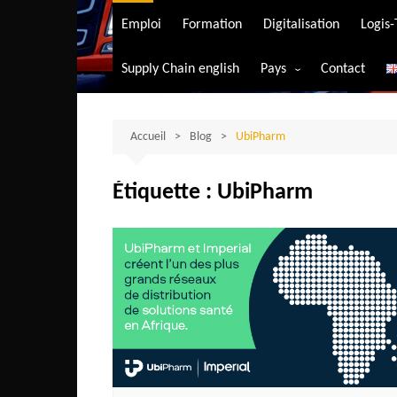
Transport aérien
Emploi
Formation
Digitalisation
Logis
Transport durable
Supply Chain english
Pays
Contact
Transport ferrovia
Afrique du Sud
Transport maritim
Algérie
Accueil
Blog
UbiPharm
Transport routier
Angola
Étiquette :
UbiPharm
Bénin
Burkina-Faso
Burundi
Bostwana
Cameroun
Centrafrique
Comores