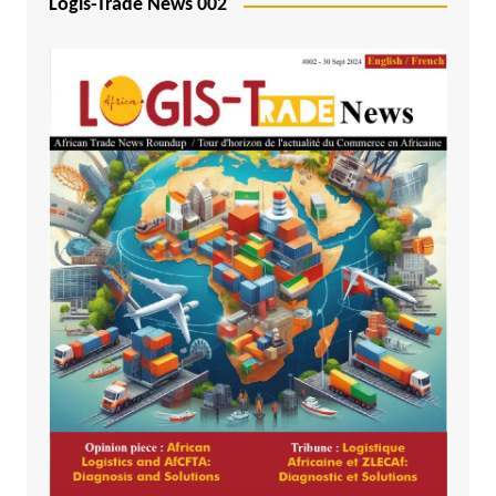
Logis-Trade News 002