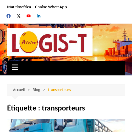
Aller
Maritimafrica
Chaîne WhatsApp
au
contenu
Accueil
Blog
transporteurs
Étiquette :
transporteurs