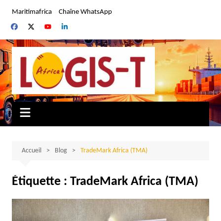
Aller
Maritimafrica
Chaîne WhatsApp
au
contenu
Accueil
Blog
TradeMark Africa (TMA)
Étiquette :
TradeMark Africa (TMA)