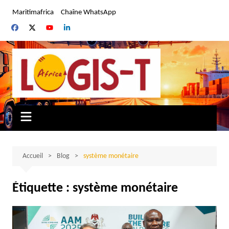
Aller
Maritimafrica
Chaîne WhatsApp
au
contenu
Accueil
Blog
système monétaire
Étiquette :
système monétaire