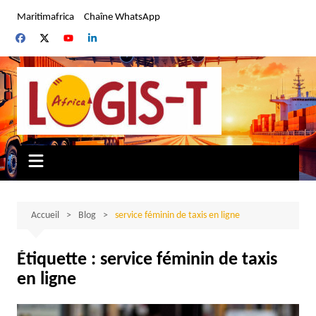
Aller
Maritimafrica
Chaîne WhatsApp
au
contenu
Accueil
Blog
service féminin de taxis en ligne
Étiquette :
service féminin de taxis
en ligne