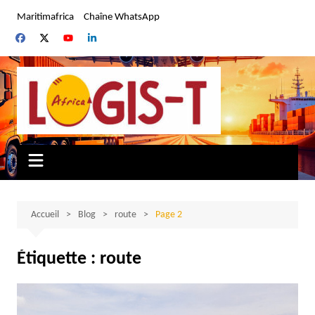
Aller
Maritimafrica
Chaîne WhatsApp
au
contenu
Accueil
Blog
route
Page 2
Étiquette :
route