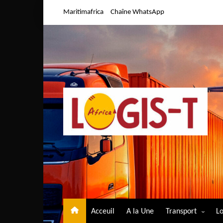
Aller
Maritimafrica
Chaîne WhatsApp
au
contenu
Acceuil
A la Une
Transport
Lo