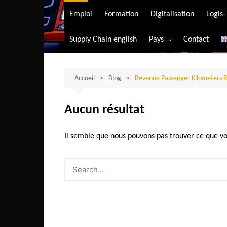
Transport aérien
Emploi
Formation
Digitalisation
Logis
Transport durable
Supply Chain english
Pays
Contact
Transport ferrovia
Afrique du Sud
Transport maritim
Algérie
Accueil
Blog
Revenue Passenger Kilometers 
Transport routier
Angola
Aucun résultat
Bénin
Burkina-Faso
Il semble que nous pouvons pas trouver ce que vo
Burundi
Bostwana
Cameroun
Centrafrique
Comores