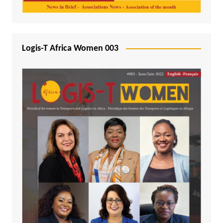
Logis-T Africa Women 003