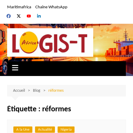
Aller
Maritimafrica
Chaîne WhatsApp
au
contenu
Accueil
Blog
réformes
Étiquette :
réformes
A la Une
Actualité
Nigeria