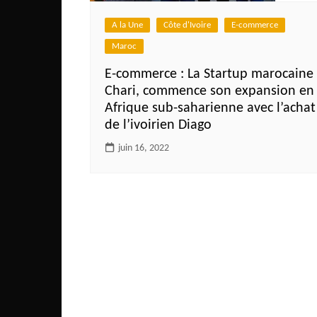
Côte d’Ivoire
A la Une
Côte d'Ivoire
E-commerce
Djibouti
Maroc
Egypte
E-commerce : La Startup marocaine
Ethiopie
Chari, commence son expansion en
Gabon
Afrique sub-saharienne avec l’achat
de l’ivoirien Diago
Gambie
juin 16, 2022
Ghana
Guinée
Guinée Bissau
Ile Maurice
Kenya
Lesotho Fr
Liberia