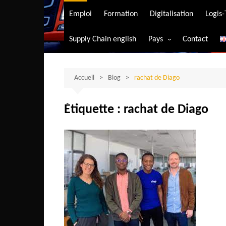
Transport aérien
Emploi
Formation
Digitalisation
Logis
Transport durable
Supply Chain english
Pays
Contact
Transport ferrovia
Afrique du Sud
Transport maritim
Algérie
Accueil
Blog
rachat de Diago
Transport routier
Angola
Étiquette :
rachat de Diago
Bénin
Burkina-Faso
Burundi
Bostwana
Cameroun
Centrafrique
Comores