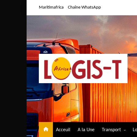
Aller
Maritimafrica
Chaîne WhatsApp
au
contenu
Acceuil
A la Une
Transport
Lo