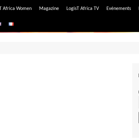
-T Africa Women
Magazine
LogisT Africa TV
Evénements
ire
e