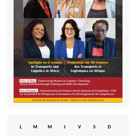
L
M
M
J
V
S
D