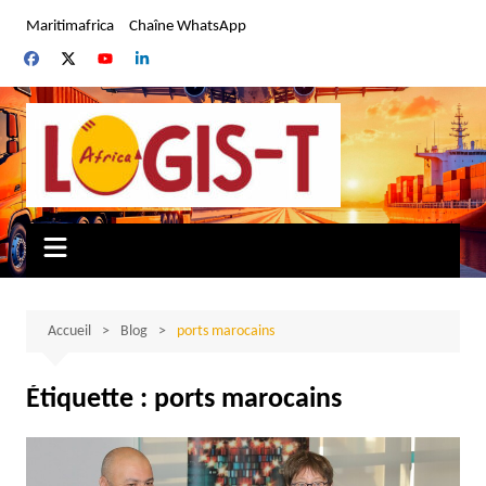
Aller
Maritimafrica
Chaîne WhatsApp
au
contenu
Accueil
Blog
ports marocains
Étiquette :
ports marocains