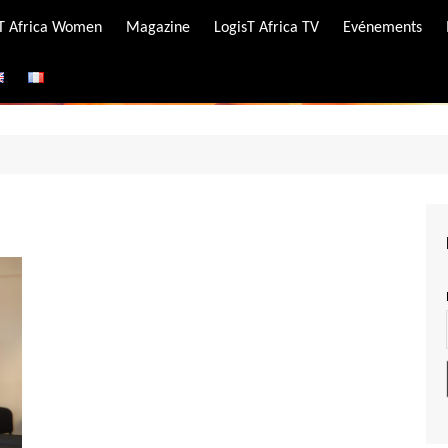
-T Africa Women
Magazine
LogisT Africa TV
Evénements
ire
e