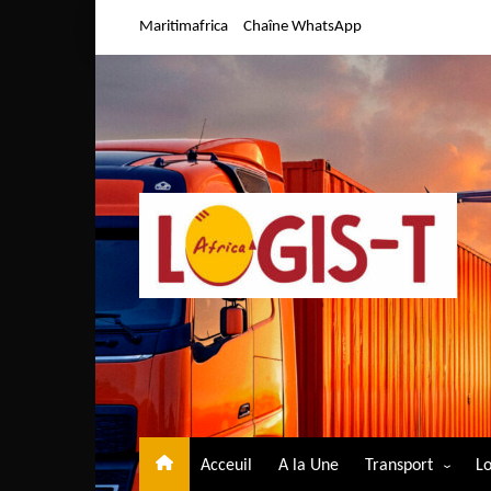
Aller
Maritimafrica
Chaîne WhatsApp
au
contenu
Acceuil
A la Une
Transport
Lo