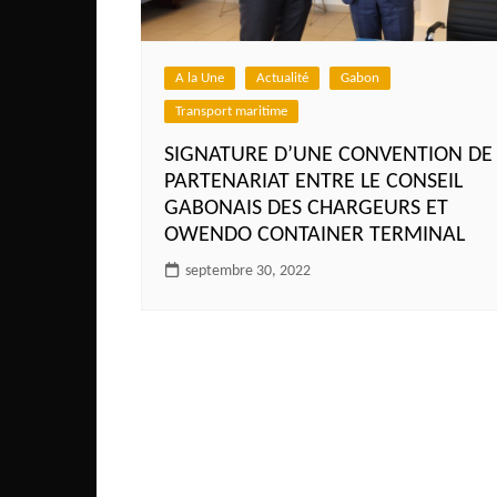
Côte d’Ivoire
Djibouti
A la Une
Actualité
Gabon
Egypte
Transport maritime
Ethiopie
SIGNATURE D’UNE CONVENTION DE
Gabon
PARTENARIAT ENTRE LE CONSEIL
Gambie
GABONAIS DES CHARGEURS ET
OWENDO CONTAINER TERMINAL
Ghana
septembre 30, 2022
Guinée
Guinée Bissau
Ile Maurice
Kenya
Lesotho Fr
Liberia