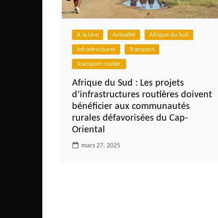
Côte d’Ivoire
Djibouti
A la Une
Actualité
Afrique du Sud
Egypte
Infrastructures
Transport
Ethiopie
Transport routier
Gabon
Afrique du Sud : Les projets
Gambie
d’infrastructures routières doivent
Ghana
bénéficier aux communautés
rurales défavorisées du Cap-
Guinée
Oriental
Guinée Bissau
mars 27, 2025
Ile Maurice
Kenya
Lesotho Fr
Liberia