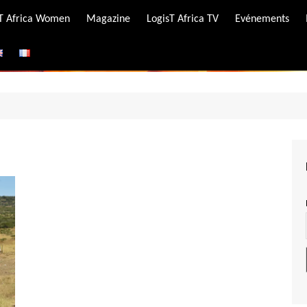
-T Africa Women
Magazine
LogisT Africa TV
Evénements
ire
e