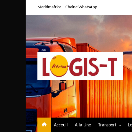
Aller
Maritimafrica
Chaîne WhatsApp
au
contenu
Acceuil
A la Une
Transport
Lo