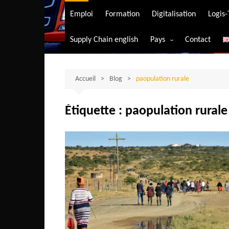
Transport aérien
Emploi
Formation
Digitalisation
Logis
Transport durable
Supply Chain english
Pays
Contact
Transport ferrovia
Afrique du Sud
Transport maritim
Algérie
Accueil
Blog
paopulation rurale
Transport routier
Angola
Étiquette :
paopulation rurale
Bénin
Burkina-Faso
Burundi
Bostwana
Cameroun
Centrafrique
Comores