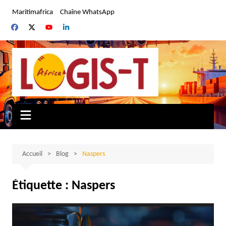
Aller
Maritimafrica
Chaîne WhatsApp
au
contenu
Accueil
Blog
Naspers
Étiquette :
Naspers