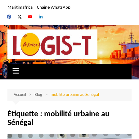
Aller
Maritimafrica
Chaîne WhatsApp
au
contenu
Accueil
Blog
mobilité urbaine au Sénégal
Étiquette :
mobilité urbaine au
Sénégal