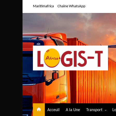
Aller
Maritimafrica
Chaîne WhatsApp
au
contenu
Acceuil
A la Une
Transport
Lo