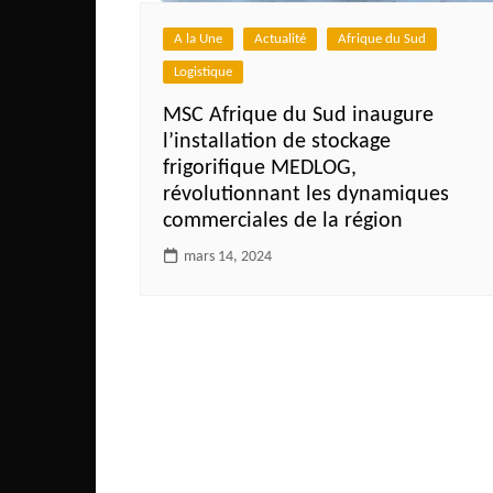
Côte d’Ivoire
A la Une
Actualité
Afrique du Sud
Djibouti
Logistique
Egypte
MSC Afrique du Sud inaugure
Ethiopie
l’installation de stockage
Gabon
frigorifique MEDLOG,
révolutionnant les dynamiques
Gambie
commerciales de la région
Ghana
mars 14, 2024
Guinée
Guinée Bissau
Ile Maurice
Kenya
Lesotho Fr
Liberia