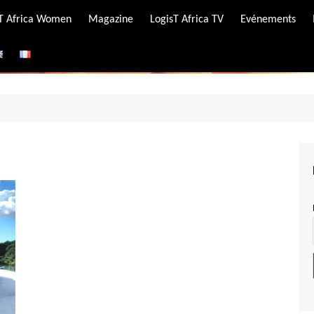
-T Africa Women
Magazine
LogisT Africa TV
Evénements
ire
e