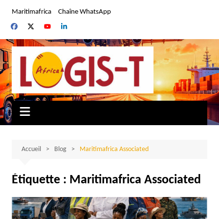
Aller
Maritimafrica
Chaîne WhatsApp
au
contenu
Accueil
Blog
Maritimafrica Associated
Étiquette :
Maritimafrica Associated