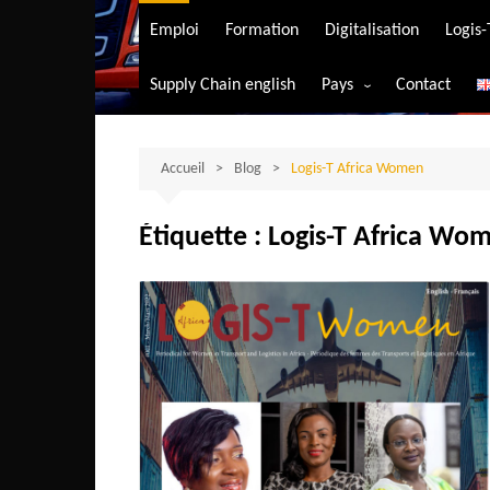
Transport aérien
Emploi
Formation
Digitalisation
Logis
Transport durable
Supply Chain english
Pays
Contact
Transport ferrovia
Afrique du Sud
Transport maritim
Algérie
Accueil
Blog
Logis-T Africa Women
Transport routier
Angola
Étiquette :
Logis-T Africa Wo
Bénin
Burkina-Faso
Burundi
Bostwana
Cameroun
Centrafrique
Comores