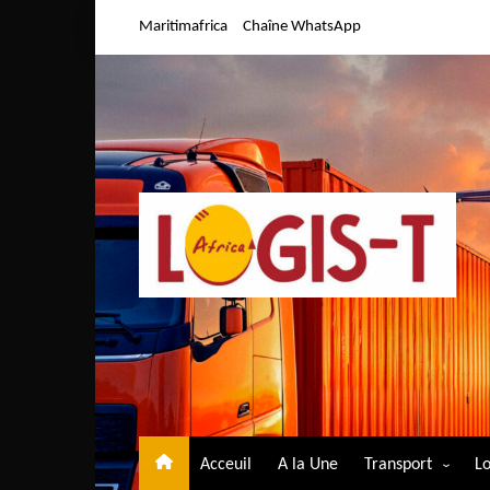
Aller
Maritimafrica
Chaîne WhatsApp
au
contenu
Acceuil
A la Une
Transport
Lo