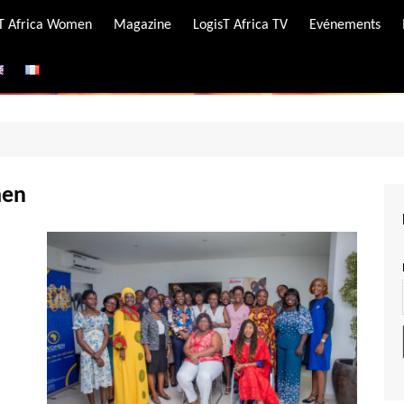
-T Africa Women
Magazine
LogisT Africa TV
Evénements
ire
e
men